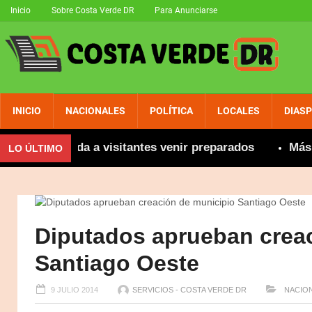
Inicio
Sobre Costa Verde DR
Para Anunciarse
INICIO
NACIONALES
POLÍTICA
LOCALES
DIAS
 recomienda a visitantes venir preparados
Más de 8
LO ÚLTIMO
Diputados aprueban crea
Santiago Oeste
9 JULIO 2014
SERVICIOS - COSTA VERDE DR
NACIO