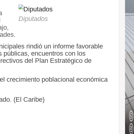
a
Diputados
l
jo,
dades.
ipales rindió un informe favorable
as públicas, encuentros con los
irectivos del Plan Estratégico de
el crecimiento poblacional económica
do. (El Caribe)