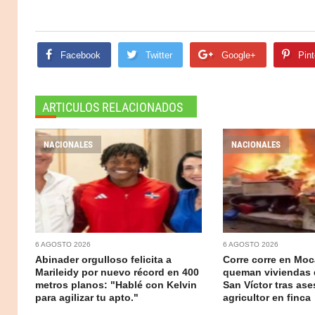
Facebook
Twitter
Google+
Pint
ARTICULOS RELACIONADOS
NACIONALES
NACIONALES
6 AGOSTO 2026
6 AGOSTO 2026
Abinader orgulloso felicita a
Corre corre en Moc
Marileidy por nuevo récord en 400
queman viviendas 
metros planos: "Hablé con Kelvin
San Víctor tras ase
para agilizar tu apto."
agricultor en finca