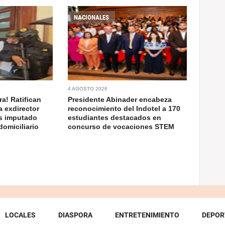
NACIONALES
4 AGOSTO 2026
a! Ratifican
Presidente Abinader encabeza
a exdirector
reconocimiento del Indotel a 170
as imputado
estudiantes destacados en
domiciliario
concurso de vocaciones STEM
LOCALES
DIASPORA
ENTRETENIMIENTO
DEPOR