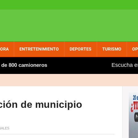
PORA
ENTRETENIMIENTO
DEPORTES
TURISMO
OP
Escucha e
00 camioneros extranjeros, entre ellos varios dominicano
ción de municipio
NALES