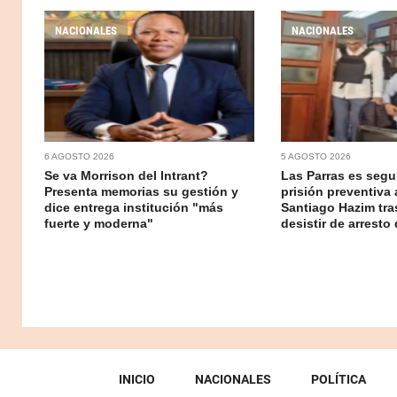
NACIONALES
NACIONALES
6 AGOSTO 2026
5 AGOSTO 2026
Se va Morrison del Intrant?
Las Parras es segur
Presenta memorias su gestión y
prisión preventiva 
dice entrega institución "más
Santiago Hazim tr
fuerte y moderna"
desistir de arresto 
INICIO
NACIONALES
POLÍTICA