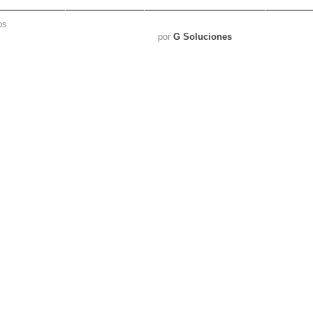
os
por
G Soluciones