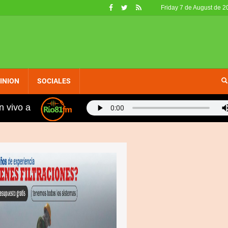
Friday 7 de August de 2
INION
SOCIALES
n vivo a
s, fueron retirados de circulación en EE. UU. por no cal