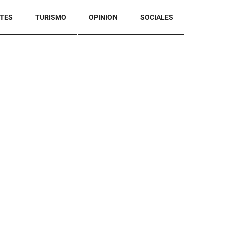
TES
TURISMO
OPINION
SOCIALES
BACK TO TOP