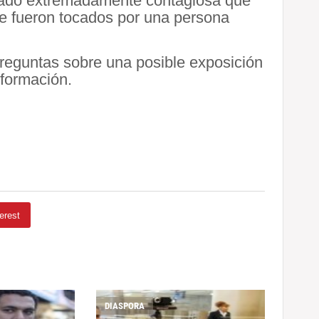
ígado extremadamente contagiosa que
ue fueron tocados por una persona
preguntas sobre una posible exposición
nformación.
erest
DIASPORA