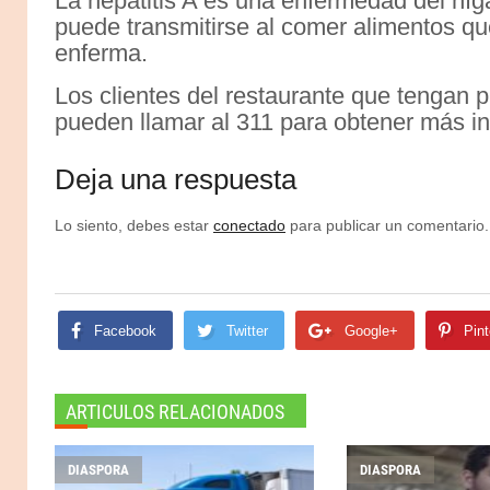
La hepatitis A es una enfermedad del h
puede transmitirse al comer alimentos q
enferma.
Los clientes del restaurante que tengan 
pueden llamar al 311 para obtener más i
Deja una respuesta
Lo siento, debes estar
conectado
para publicar un comentario.
Facebook
Twitter
Google+
Pint
ARTICULOS RELACIONADOS
DIASPORA
DIASPORA