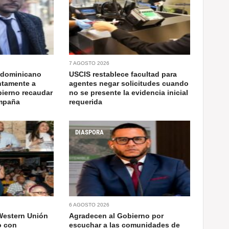
7 AGOSTO 2026
 dominicano
USCIS restablece facultad para
ntamente a
agentes negar solicitudes cuando
bierno recaudar
no se presente la evidencia inicial
ampaña
requerida
DIASPORA
6 AGOSTO 2026
Western Unión
Agradecen al Gobierno por
o con
escuchar a las comunidades de