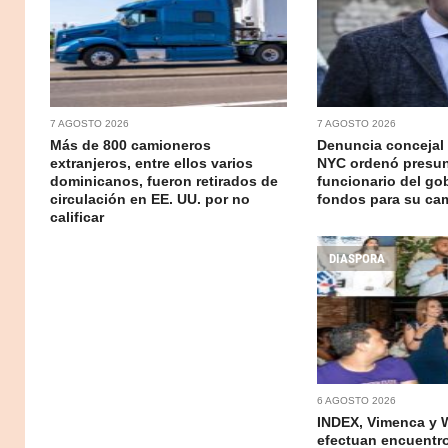
7 AGOSTO 2026
7 AGOSTO 2026
Más de 800 camioneros
Denuncia concejal
extranjeros, entre ellos varios
NYC ordenó presu
dominicanos, fueron retirados de
funcionario del go
circulación en EE. UU. por no
fondos para su c
calificar
DIASPORA
6 AGOSTO 2026
INDEX, Vimenca y 
efectuan encuentr