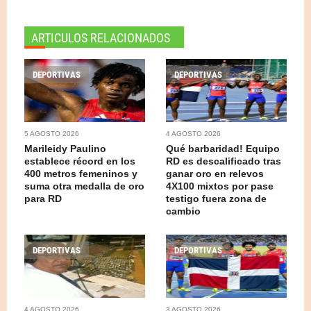
ARTICULOS RELACIONADOS
DEPORTIVAS
DEPORTIVAS
5 AGOSTO 2026
4 AGOSTO 2026
Marileidy Paulino
Qué barbaridad! Equipo
establece récord en los
RD es descalificado tras
400 metros femeninos y
ganar oro en relevos
suma otra medalla de oro
4X100 mixtos por pase
para RD
testigo fuera zona de
cambio
DEPORTIVAS
DEPORTIVAS
4 AGOSTO 2026
3 AGOSTO 2026