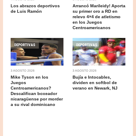
Los abrazos deportivos
Arrancó Marileidy! Aporta
de Luis Ramón
su primer oro a RD en
relevo 4×4 de atletismo
en los Juegos
Centroamericanos
DEPORTIVAS
DEPORTIVAS
3 AGOSTO 2026
3 AGOSTO 2026
Mike Tyson en los
Bujía e Intocables,
Juegos
dividen en softbol de
Centroamericanos?
verano en Newark, NJ
Descalifican boxeador
nicaragüense por morder
a su rival dominicano