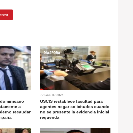
erest
DIASPORA
7 AGOSTO 2026
 dominicano
USCIS restablece facultad para
ntamente a
agentes negar solicitudes cuando
bierno recaudar
no se presente la evidencia inicial
ampaña
requerida