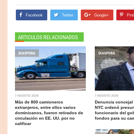
Facebook
Twitter
Google+
Pint
ARTICULOS RELACIONADOS
DIASPORA
DIASPORA
7 AGOSTO 2026
7 AGOSTO 2026
Más de 800 camioneros
Denuncia concejal
extranjeros, entre ellos varios
NYC ordenó presu
dominicanos, fueron retirados de
funcionario del go
circulación en EE. UU. por no
fondos para su c
calificar