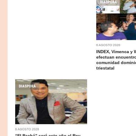
DIASPORA
6 AGOSTO 2026
INDEX, Vimenca y 
efectuan encuentr
comunidad domini
triestatal
DIASPORA
6 AGOSTO 2026
“El Pachá” será este año el Rey