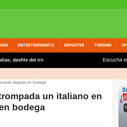
PORA
ENTRETENIMIENTO
DEPORTES
TURISMO
OP
Escucha e
esfile del triunfo este domingo hasta el malecón
rompada un italiano en
 en bodega