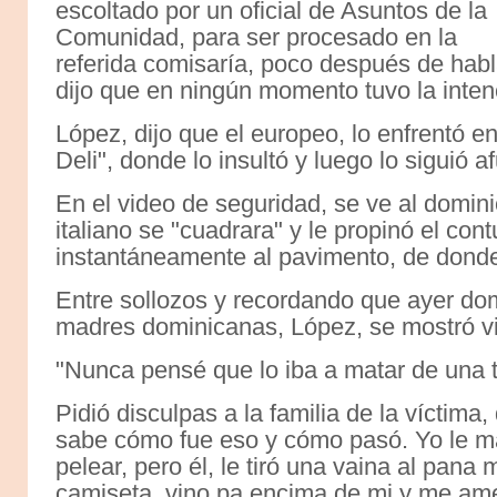
escoltado por un oficial de Asuntos de la
Comunidad, para ser procesado en la
referida comisaría, poco después de habl
dijo que en ningún momento tuvo la intenc
López, dijo que el europeo, lo enfrentó en
Deli", donde lo insultó y luego lo siguió 
En el video de seguridad, se ve al domini
italiano se "cuadrara" y le propinó el co
instantáneamente al pavimento, de dond
Entre sollozos y recordando que ayer dom
madres dominicanas, López, se mostró vi
"Nunca pensé que lo iba a matar de una 
Pidió disculpas a la familia de la víctima
sabe cómo fue eso y cómo pasó. Yo le man
pelear, pero él, le tiró una vaina al pana 
camiseta, vino pa encima de mi y me am