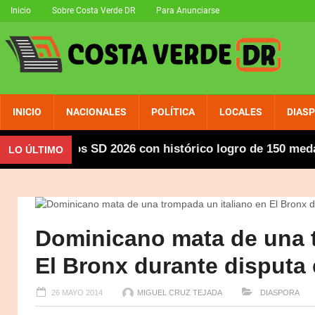
Inicio
Sobre Costa Verde DR
Para Anunciarse
INICIO
NACIONALES
POLÍTICA
LOCALES
DIAS
ricanos SD 2026 con histórico logro de 150 medallas; d
LO ÚLTIMO
Dominicano mata de una t
El Bronx durante disputa
26 MAYO 2014
MIGUEL CRUZ TEJADA
DIASPORA