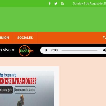
Sunday 9 de August de 2
INION
SOCIALES
n vivo a
La impugnación jurisdiccional de los reglamentos