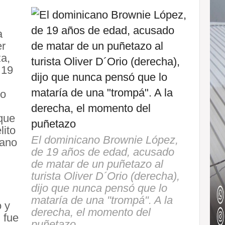
a
er
za,
 19
do
 que
lito
El dominicano Brownie López,
cano
de 19 años de edad, acusado
de matar de un puñetazo al
turista Oliver D´Orio (derecha),
dijo que nunca pensó que lo
mataría de una "trompá". A la
o y
derecha, el momento del
 fue
puñetazo