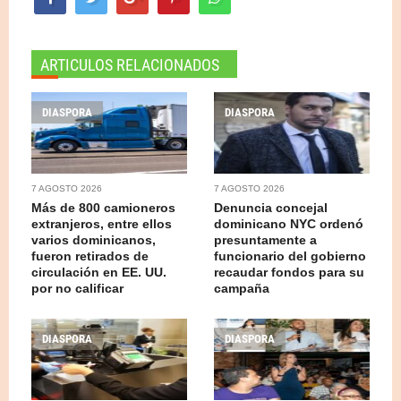
ARTICULOS RELACIONADOS
DIASPORA
DIASPORA
7 AGOSTO 2026
7 AGOSTO 2026
Más de 800 camioneros
Denuncia concejal
extranjeros, entre ellos
dominicano NYC ordenó
varios dominicanos,
presuntamente a
fueron retirados de
funcionario del gobierno
circulación en EE. UU.
recaudar fondos para su
por no calificar
campaña
DIASPORA
DIASPORA