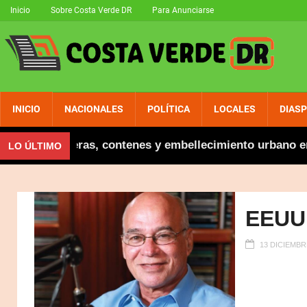
Inicio
Sobre Costa Verde DR
Para Anunciarse
INICIO
NACIONALES
POLÍTICA
LOCALES
DIAS
ugura aceras, contenes y embellecimiento urbano en El
LO ÚLTIMO
EEUU,
13 DICIEMBR