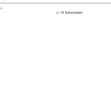
os
por
G Soluciones