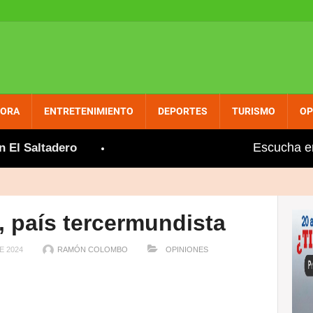
PORA
ENTRETENIMIENTO
DEPORTES
TURISMO
OP
Escucha e
 Saltadero
Gobierno aumenta entre dos y tres pesos
 país tercermundista
E 2024
RAMÓN COLOMBO
OPINIONES