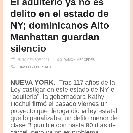
El adulterio ya no es
delito en el estado de
NY; dominicanos Alto
Manhattan guardan
silencio
25 NOVIEMBRE 2024
RAMÓN MERCEDES
DIASPORA
PORTADA
NUEVA YORK.-
Tras 117 años de la
Ley castigar en este estado de NY el
“adulterio”, la gobernadora Kathy
Hochul firmó el pasado viernes un
proyecto que deroga dicha ley estatal
que lo penalizaba, un delito menor de
clase B punible con hasta 90 días de
cárcel, pero ya no es problema