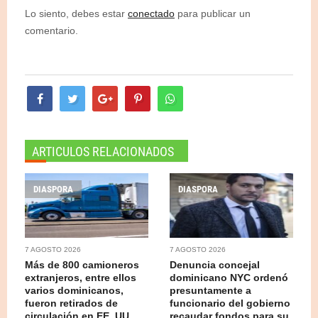
Lo siento, debes estar
conectado
para publicar un
comentario.
ARTICULOS RELACIONADOS
DIASPORA
DIASPORA
7 AGOSTO 2026
7 AGOSTO 2026
Más de 800 camioneros
Denuncia concejal
extranjeros, entre ellos
dominicano NYC ordenó
varios dominicanos,
presuntamente a
fueron retirados de
funcionario del gobierno
circulación en EE. UU.
recaudar fondos para su