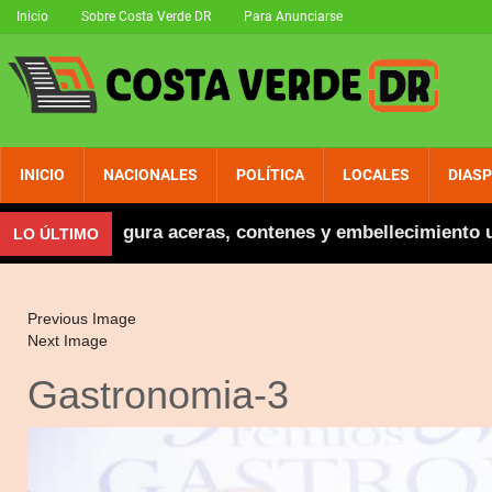
Inicio
Sobre Costa Verde DR
Para Anunciarse
INICIO
NACIONALES
POLÍTICA
LOCALES
DIAS
brera inaugura aceras, contenes y embellecimiento urb
LO ÚLTIMO
Previous Image
Next Image
Gastronomia-3