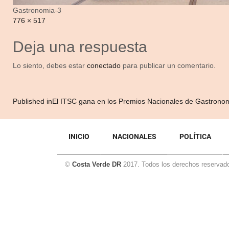
Gastronomia-3
Full
776 × 517
size
Deja una respuesta
Lo siento, debes estar
conectado
para publicar un comentario.
Navegación
Published in
El ITSC gana en los Premios Nacionales de Gastron
de
entradas
INICIO
NACIONALES
POLÍTICA
©
Costa Verde DR
2017. Todos los derechos reservad