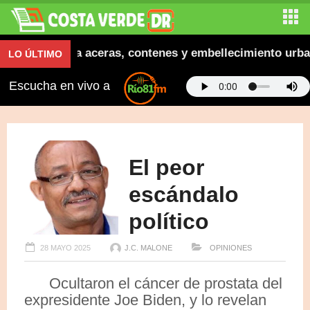
a inaugura aceras, contenes y embellecimiento urbano 
LO ÚLTIMO
Escucha en vivo a
El peor
escándalo
político
28 MAYO 2025
J.C. MALONE
OPINIONES
Ocultaron el cáncer de prostata del
expresidente Joe Biden, y lo revelan