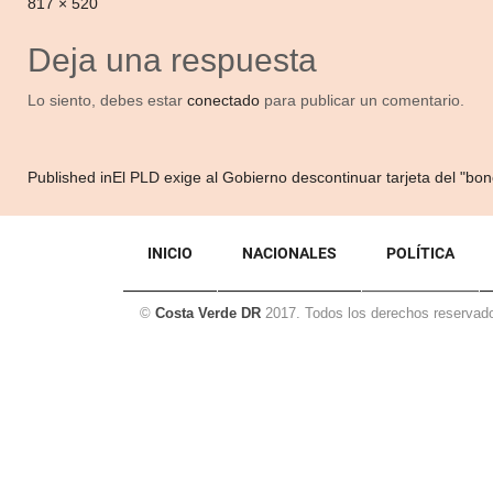
Full
817 × 520
size
Deja una respuesta
Lo siento, debes estar
conectado
para publicar un comentario.
Navegación
Published in
El PLD exige al Gobierno descontinuar tarjeta del "bo
de
entradas
INICIO
NACIONALES
POLÍTICA
©
Costa Verde DR
2017. Todos los derechos reservad