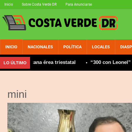
Inicio
Sobre Costa Verde DR
Para Anunciarse
INICIO
NACIONALES
POLÍTICA
LOCALES
DIAS
d dominicana érea triestatal
“300 con Leonel” co
LO ÚLTIMO
mini