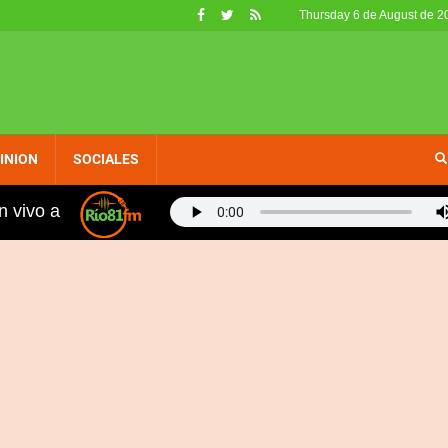
Thursday 6 de August de 2
INION
SOCIALES
n vivo a
 1-USA
Agradecen al Gobierno por escuchar a las c