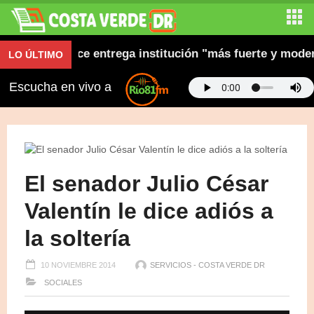
estión y dice entrega institución "más fuerte y moderna
LO ÚLTIMO
Escucha en vivo a
El senador Julio César
Valentín le dice adiós a
la soltería
10 NOVIEMBRE 2014
SERVICIOS - COSTA VERDE DR
SOCIALES