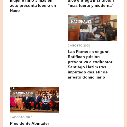
mujer e hirió 5 más en
dice entrega institución
acto presunta locura en
"más fuerte y moderna"
Naco
NACIONALES
5 AGOSTO 2026
Las Parras es segura!
Ratifican prisión
preventiva a exdirector
Santiago Hazim tras
imputado desistir de
arresto domiciliario
NACIONALES
4 AGOSTO 2026
Presidente Abinader