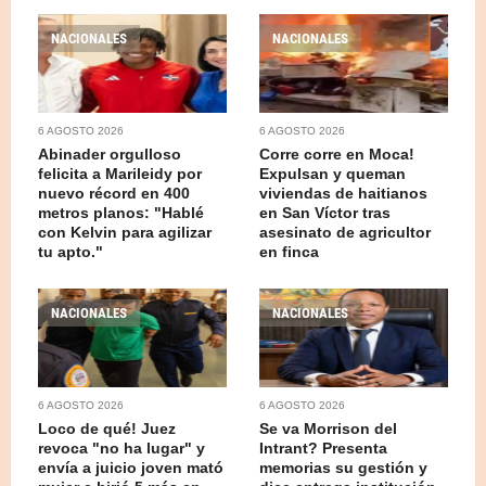
NACIONALES
NACIONALES
6 AGOSTO 2026
6 AGOSTO 2026
Abinader orgulloso
Corre corre en Moca!
felicita a Marileidy por
Expulsan y queman
nuevo récord en 400
viviendas de haitianos
metros planos: "Hablé
en San Víctor tras
con Kelvin para agilizar
asesinato de agricultor
tu apto."
en finca
NACIONALES
NACIONALES
6 AGOSTO 2026
6 AGOSTO 2026
Loco de qué! Juez
Se va Morrison del
revoca "no ha lugar" y
Intrant? Presenta
envía a juicio joven mató
memorias su gestión y