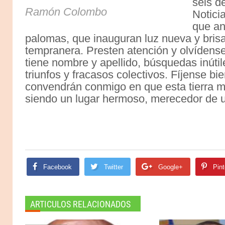
seis d
Ramón Colombo
Notici
que an
palomas, que inauguran luz nueva y bris
tempranera. Presten atención y olvídens
tiene nombre y apellido, búsquedas inútil
triunfos y fracasos colectivos. Fíjense bi
convendrán conmigo en que esta tierra
siendo un lugar hermoso, merecedor de u
Facebook
Twitter
Google+
Pint
ARTICULOS RELACIONADOS