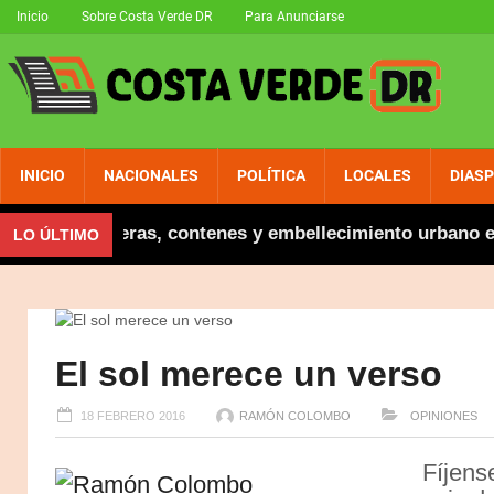
Inicio
Sobre Costa Verde DR
Para Anunciarse
INICIO
NACIONALES
POLÍTICA
LOCALES
DIAS
augura aceras, contenes y embellecimiento urbano en El
LO ÚLTIMO
El sol merece un verso
18 FEBRERO 2016
RAMÓN COLOMBO
OPINIONES
Fíjens