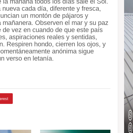
e la mañana todos los días sale el Sol.
a nueva cada día, diferente y fresca,
uncian un montón de pájaros y
a mañanera. Observen el mar y su paz
e de vez en cuando de que este país
es, aspiraciones reales y sentidas,
en. Respiren hondo, cierren los ojos, y
 momentánea­mente anónima sigue
n verso en letanía.
erest