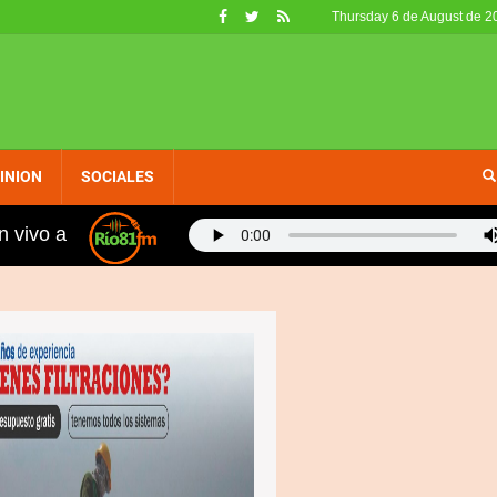
Thursday 6 de August de 2
INION
SOCIALES
n vivo a
Agradecen al Gobierno por escuchar a las comunid