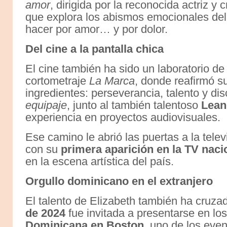
amor
, dirigida por la reconocida actriz y
que explora los abismos emocionales del
hacer por amor… y por dolor.
Del cine a la pantalla chica
El cine también ha sido un laboratorio de
cortometraje
La Marca
, donde reafirmó su
ingredientes: perseverancia, talento y di
equipaje
, junto al también talentoso
Lean
experiencia en proyectos audiovisuales.
Ese camino le abrió las puertas a la tele
con su
primera aparición en la TV naci
en la escena artística del país.
Orgullo dominicano en el extranjero
El talento de Elizabeth también ha cruza
de 2024
fue invitada a presentarse en lo
Dominicana en Boston
, uno de los eve