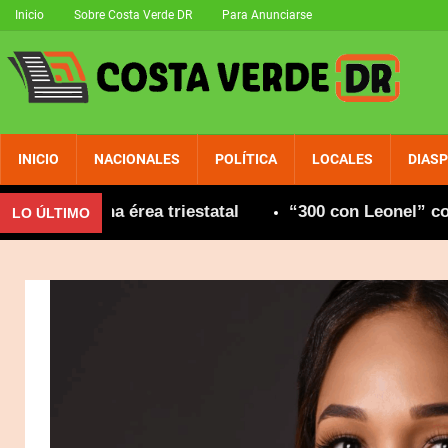
Inicio
Sobre Costa Verde DR
Para Anunciarse
INICIO
NACIONALES
POLÍTICA
LOCALES
DIAS
icana érea triestatal
“300 con Leonel” consolida
LO ÚLTIMO