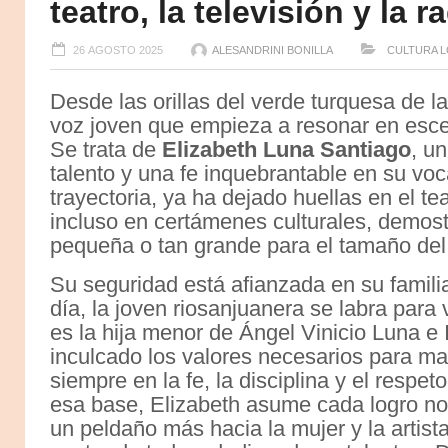
teatro, la televisión y la r
26 AGOSTO 2025
ALESANDRINI BONILLA
CULTURA
L
Desde las orillas del verde turquesa de
voz joven que empieza a resonar en escen
Se trata de
Elizabeth Luna
Santiago
, u
talento y una fe inquebrantable en su v
trayectoria, ya ha dejado huellas en el teat
incluso en certámenes culturales, demos
pequeña o tan grande para el tamaño del 
Su seguridad está afianzada en su famili
día, la joven riosanjuanera se labra para 
es la hija menor de Ángel Vinicio Luna e 
inculcado los valores necesarios para ma
siempre en la fe, la disciplina y el respe
esa base, Elizabeth asume cada logro no
un peldaño más hacia la mujer y la artis