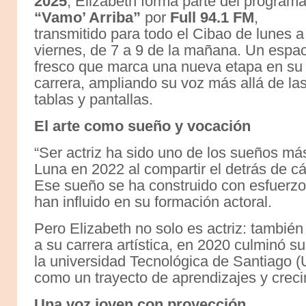
2025
, Elizabeth forma parte del program
“Vamo’ Arriba”
por
Full 94.1 FM
,
transmitido para todo el Cibao de lunes a
viernes, de 7 a 9 de la mañana. Un espa
fresco que marca una nueva etapa en su
carrera, ampliando su voz más allá de la
tablas y pantallas.
El arte como sueño y vocación
“Ser actriz ha sido uno de los sueños má
Luna en 2022 al compartir el detrás de c
Ese sueño se ha construido con esfuerzo,
han influido en su formación actoral.
Pero Elizabeth no solo es actriz: también
a su carrera artística, en 2020 culminó 
la universidad Tecnológica de Santiago 
como un trayecto de aprendizajes y creci
Una voz joven con proyección