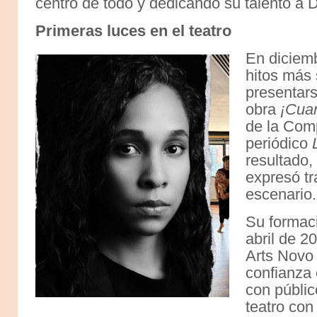
centro de todo y dedicando su talento a D
Primeras luces en el teatro
En diciemb
hitos más 
presentar
obra
¡Cuan
de la Comp
periódico
resultado,
expresó tr
escenario.
Su formac
abril de 
Arts Novo 
confianza 
con públic
teatro con