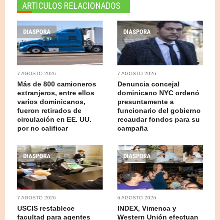
ARTICULOS RELACIONADOS
DIASPORA
DIASPORA
7 AGOSTO 2026
7 AGOSTO 2026
Más de 800 camioneros
Denuncia concejal
extranjeros, entre ellos
dominicano NYC ordenó
varios dominicanos,
presuntamente a
fueron retirados de
funcionario del gobierno
circulación en EE. UU.
recaudar fondos para su
por no calificar
campaña
DIASPORA
DIASPORA
7 AGOSTO 2026
6 AGOSTO 2026
USCIS restablece
INDEX, Vimenca y
facultad para agentes
Western Unión efectuan