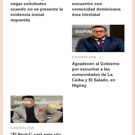
negar solicitudes
encuentro con
cuando no se presente la
comunidad dominicana
evidencia inicial
érea triestatal
requerida
DIASPORA
6 AGOSTO 2026
Agradecen al Gobierno
por escuchar a las
comunidades de La
Ceiba y El Salado, en
Higüey
DIASPORA
6 AGOSTO 2026
“El Pachá” será este año