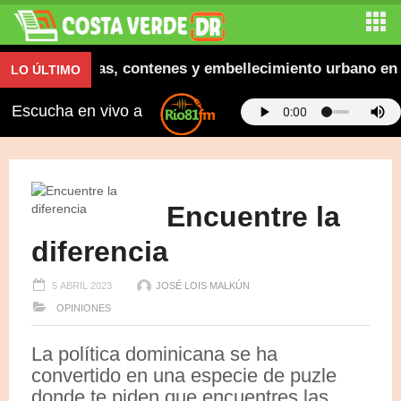
gura aceras, contenes y embellecimiento urbano en El 
LO ÚLTIMO
Escucha en vivo a
Encuentre la
diferencia
5 ABRIL 2023
JOSÉ LOIS MALKÚN
OPINIONES
La política dominicana se ha
convertido en una especie de puzle
donde te piden que encuentres las