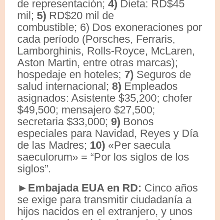
de representación;
4)
Dieta: RD$45
mil;
5)
RD$20 mil de
combustible; 6) Dos exoneraciones por
cada período (Porsches, Ferraris,
Lamborghinis, Rolls-Royce, McLaren,
Aston Martin, entre otras marcas);
hospedaje en hoteles;
7)
Seguros de
salud internacional;
8)
Empleados
asignados: Asistente $35,200; chofer
$49,500; mensajero $27,500;
secretaria $33,000;
9)
Bonos
especiales para Navidad, Reyes y Día
de las Madres;
10)
«Per saecula
saeculorum» = “Por los siglos de los
siglos”.
►
Embajada EUA en RD:
Cinco años
se exige para transmitir ciudadanía a
hijos nacidos en el extranjero, y unos