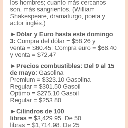
los hombres; cuanto más cercanos
son, más sangrientos. (William
Shakespeare, dramaturgo, poeta y
actor inglés.)
►Dólar y Euro hasta este domingo
3:
Compra del dólar = $58.26 y
venta = $60.45; Compra euro = $68.40
y venta = $72.47
►Precios combustibles: Del 9 al 15
de mayo:
Gasolina
Premium
=
$323.10 Gasolina
Regular
=
$301.50 Gasoil
Optimo
=
$275.10 Gasoil
Regular = $253.80
►Cilindros de 100
libras =
$3,429.95. De 50
libras = $1,714.98. De 25