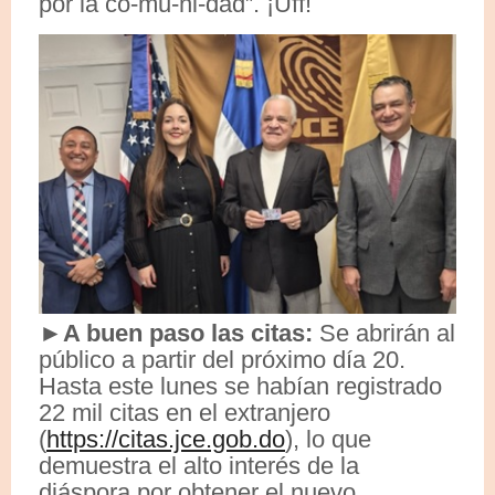
por la co-mu-ni-dad”. ¡Uff!
►A buen paso las citas:
Se abrirán al
público a partir del próximo día 20.
Hasta este lunes se habían registrado
22 mil citas en el extranjero
(
https://citas.jce.gob.do
), lo que
demuestra el alto interés de la
diáspora por obtener el nuevo