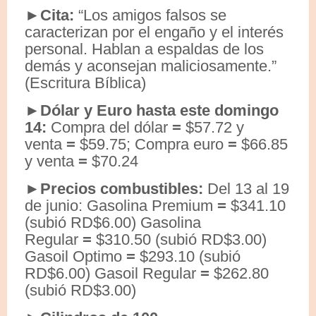
►Cita:
“Los amigos falsos se
caracterizan por el engaño y el interés
personal. Hablan a espaldas de los
demás y aconsejan maliciosamente.”
(Escritura Bíblica)
►Dólar y Euro hasta este domingo
14:
Compra del dólar
=
$57.72 y
venta
=
$59.75; Compra euro
=
$66.85
y venta
=
$70.24
►Precios combustibles:
Del 13 al 19
de junio: Gasolina Premium
=
$341.10
(subió RD$6.00) Gasolina
Regular
=
$310.50 (subió RD$3.00)
Gasoil Optimo
=
$293.10 (subió
RD$6.00) Gasoil Regular
=
$262.80
(subió RD$3.00)