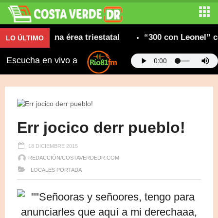
minicana érea triestatal
“300 con Leonel” consol
LO ÚLTIMO
Escucha en vivo a
Err jocico derr pueblo!
18 DICIEMBRE 2015
REDACCIÓN/COSTAVERDEDR.COM
LOCALES
PORTADA