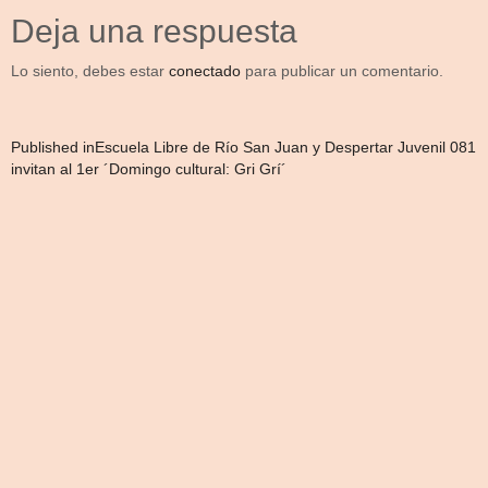
Deja una respuesta
Lo siento, debes estar
conectado
para publicar un comentario.
Navegación
Published in
Escuela Libre de Río San Juan y Despertar Juvenil 081
invitan al 1er ´Domingo cultural: Gri Grí´
de
entradas