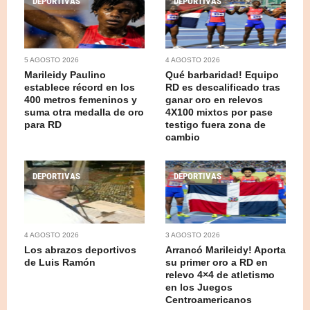
DEPORTIVAS
DEPORTIVAS
5 AGOSTO 2026
4 AGOSTO 2026
Marileidy Paulino
Qué barbaridad! Equipo
establece récord en los
RD es descalificado tras
400 metros femeninos y
ganar oro en relevos
suma otra medalla de oro
4X100 mixtos por pase
para RD
testigo fuera zona de
cambio
DEPORTIVAS
DEPORTIVAS
4 AGOSTO 2026
3 AGOSTO 2026
Los abrazos deportivos
Arrancó Marileidy! Aporta
de Luis Ramón
su primer oro a RD en
relevo 4×4 de atletismo
en los Juegos
Centroamericanos