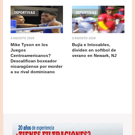
DEPORTIVAS
DEPORTIVAS
3 AGOSTO 2026
3 AGOSTO 2026
Mike Tyson en los
Bujía e Intocables,
Juegos
dividen en softbol de
Centroamericanos?
verano en Newark, NJ
Descalifican boxeador
nicaragüense por morder
a su rival dominicano