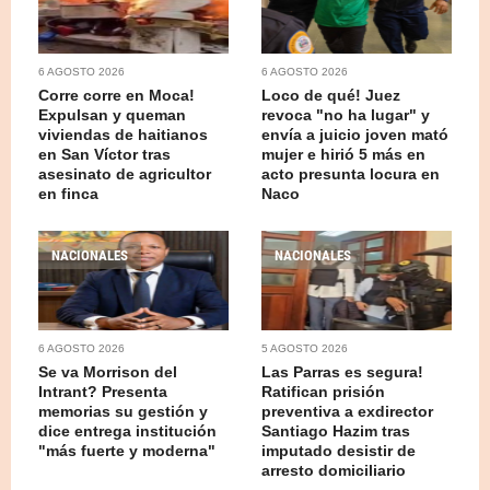
6 AGOSTO 2026
6 AGOSTO 2026
Corre corre en Moca!
Loco de qué! Juez
Expulsan y queman
revoca "no ha lugar" y
viviendas de haitianos
envía a juicio joven mató
en San Víctor tras
mujer e hirió 5 más en
asesinato de agricultor
acto presunta locura en
en finca
Naco
NACIONALES
NACIONALES
6 AGOSTO 2026
5 AGOSTO 2026
Se va Morrison del
Las Parras es segura!
Intrant? Presenta
Ratifican prisión
memorias su gestión y
preventiva a exdirector
dice entrega institución
Santiago Hazim tras
"más fuerte y moderna"
imputado desistir de
arresto domiciliario