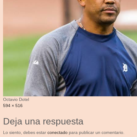
Octavio Dotel
Full
594 × 516
size
Deja una respuesta
Lo siento, debes estar
conectado
para publicar un comentario.