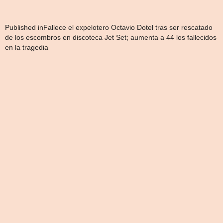
Navegación
Published in
Fallece el expelotero Octavio Dotel tras ser rescatado
de los escombros en discoteca Jet Set; aumenta a 44 los fallecidos
de
en la tragedia
entradas