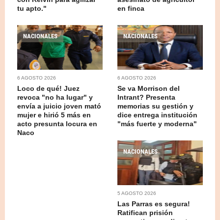
tu apto."
en finca
NACIONALES
NACIONALES
6 AGOSTO 2026
6 AGOSTO 2026
Loco de qué! Juez
Se va Morrison del
revoca "no ha lugar" y
Intrant? Presenta
envía a juicio joven mató
memorias su gestión y
mujer e hirió 5 más en
dice entrega institución
acto presunta locura en
"más fuerte y moderna"
Naco
NACIONALES
5 AGOSTO 2026
Las Parras es segura!
Ratifican prisión