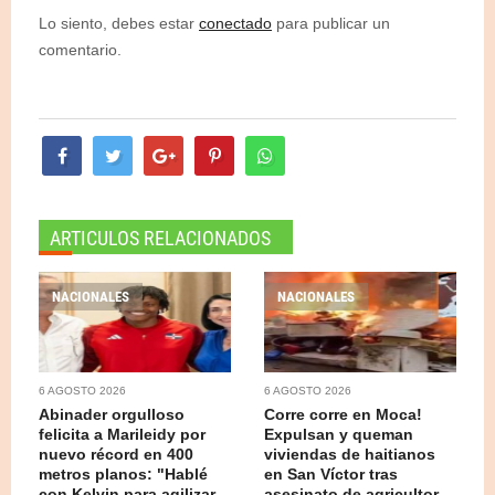
Lo siento, debes estar
conectado
para publicar un
comentario.
ARTICULOS RELACIONADOS
NACIONALES
NACIONALES
6 AGOSTO 2026
6 AGOSTO 2026
Abinader orgulloso
Corre corre en Moca!
felicita a Marileidy por
Expulsan y queman
nuevo récord en 400
viviendas de haitianos
metros planos: "Hablé
en San Víctor tras
con Kelvin para agilizar
asesinato de agricultor