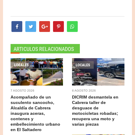
ARTICULOS RELACIONADOS
LOCALES
LOCALES
7 AGOSTO 2026
6 AGOSTO 2026
Acompañado de un
DICRIM desmantela en
suculento sancocho,
Cabrera taller de
Alcaldía de Cabrera
desguace de
inaugura aceras,
motocicletas robadas;
contenes y
recupera una moto y
embellecimiento urbano
varias piezas
en El Saltadero