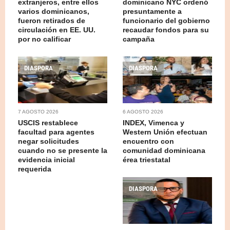
extranjeros, entre ellos
dominicano NYC ordenó
varios dominicanos,
presuntamente a
fueron retirados de
funcionario del gobierno
circulación en EE. UU.
recaudar fondos para su
por no calificar
campaña
DIASPORA
DIASPORA
7 AGOSTO 2026
6 AGOSTO 2026
USCIS restablece
INDEX, Vimenca y
facultad para agentes
Western Unión efectuan
negar solicitudes
encuentro con
cuando no se presente la
comunidad dominicana
evidencia inicial
érea triestatal
requerida
DIASPORA