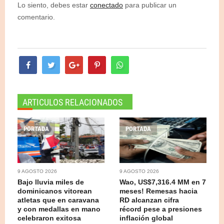
Lo siento, debes estar
conectado
para publicar un
comentario.
ARTICULOS RELACIONADOS
PORTADA
PORTADA
9 AGOSTO 2026
9 AGOSTO 2026
Bajo lluvia miles de
Wao, US$7,316.4 MM en 7
dominicanos vitorean
meses! Remesas hacia
atletas que en caravana
RD alcanzan cifra
y con medallas en mano
récord pese a presiones
celebraron exitosa
inflación global