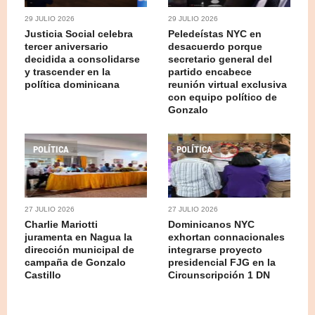
29 JULIO 2026
29 JULIO 2026
Justicia Social celebra
Peledeístas NYC en
tercer aniversario
desacuerdo porque
decidida a consolidarse
secretario general del
y trascender en la
partido encabece
política dominicana
reunión virtual exclusiva
con equipo político de
Gonzalo
POLÍTICA
POLÍTICA
27 JULIO 2026
27 JULIO 2026
Charlie Mariotti
Dominicanos NYC
juramenta en Nagua la
exhortan connacionales
dirección municipal de
integrarse proyecto
campaña de Gonzalo
presidencial FJG en la
Castillo
Circunscripción 1 DN