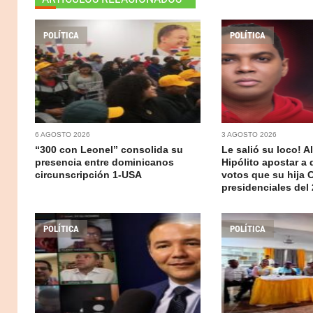
POLÍTICA
POLÍTICA
6 AGOSTO 2026
3 AGOSTO 2026
“300 con Leonel” consolida su
Le salió su loco! A
presencia entre dominicanos
Hipólito apostar a
circunscripción 1-USA
votos que su hija 
presidenciales del
POLÍTICA
POLÍTICA