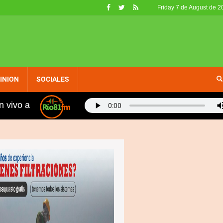
Friday 7 de August de 2
INION
SOCIALES
n vivo a
fueron retirados de circulación en EE. UU. por no califi