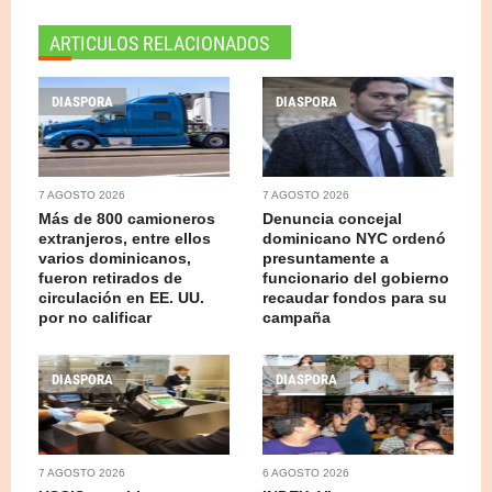
ARTICULOS RELACIONADOS
DIASPORA
DIASPORA
7 AGOSTO 2026
7 AGOSTO 2026
Más de 800 camioneros
Denuncia concejal
extranjeros, entre ellos
dominicano NYC ordenó
varios dominicanos,
presuntamente a
fueron retirados de
funcionario del gobierno
circulación en EE. UU.
recaudar fondos para su
por no calificar
campaña
DIASPORA
DIASPORA
7 AGOSTO 2026
6 AGOSTO 2026