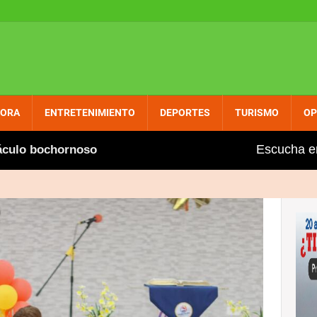
PORA
ENTRETENIMIENTO
DEPORTES
TURISMO
OP
Escucha e
bochornoso
Desalojan farmacia de PROMESE/CAL en 