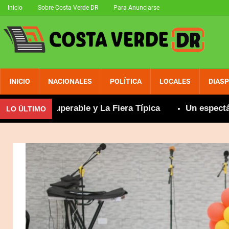
Inicio
Sobre Costa Verde DR
Para Anunciarse
INICIO
NACIONALES
POLÍTICA
LOCALES
DIAS
 La Insuperable y La Fiera Típica
Un espectáculo 
LO ÚLTIMO