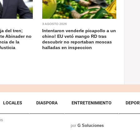
3 AGOSTO 2026
a del tren;
Intentaron venderle picapollo a un
nte Abinader no
chino! EU vetó mango RD tras
cia de la
descubrir no reportaban moscas
usticia
halladas en inspeccion
LOCALES
DIASPORA
ENTRETENIMIENTO
DEPOR
os
por
G Soluciones