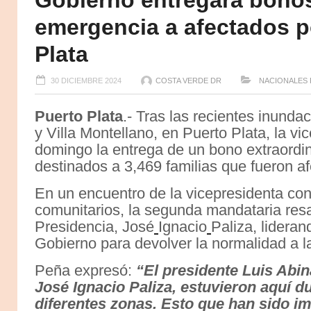
Gobierno entregara bonos
emergencia a afectados po
Plata
30 DICIEMBRE 2024
COSTA VERDE DR
NACIONALES
Puerto Plata
.- Tras las recientes inund
y Villa Montellano, en Puerto Plata, la 
domingo la entrega de un bono extraord
destinados a 3,469 familias que fueron a
En un encuentro de la vicepresidenta con
comunitarios, la segunda mandataria resal
Presidencia, José
Ignacio
Paliza, lideran
Gobierno para devolver la normalidad a la
Peña expresó:
“El presidente Luis Abina
José Ignacio Paliza, estuvieron aquí du
diferentes zonas. Esto que han sido i