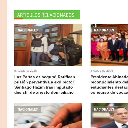
ARTICULOS RELACIONADOS
NACIONALES
NACIONALES
5 AGOSTO 2026
4 AGOSTO 2026
Las Parras es segura! Ratifican
Presidente Abinad
prisión preventiva a exdirector
reconocimiento del
Santiago Hazim tras imputado
estudiantes desta
desistir de arresto domiciliario
concurso de voca
NACIONALES
NACIONALES