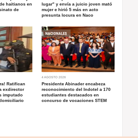
de haitianos en
lugar" y envía a juicio joven mató
sinato de
mujer e hirió 5 más en acto
presunta locura en Naco
NACIONALES
4 AGOSTO 2026
a! Ratifican
Presidente Abinader encabeza
a exdirector
reconocimiento del Indotel a 170
as imputado
estudiantes destacados en
domiciliario
concurso de vocaciones STEM