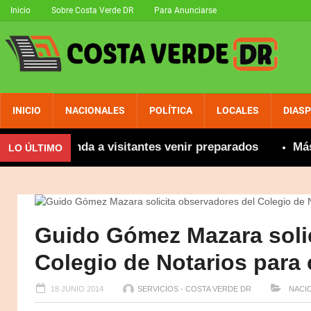
Inicio
Sobre Costa Verde DR
Para Anunciarse
INICIO
NACIONALES
POLÍTICA
LOCALES
DIAS
e recomienda a visitantes venir preparados
Más de
LO ÚLTIMO
Guido Gómez Mazara solic
Colegio de Notarios par
18 JUNIO 2014
SERVICIOS - COSTA VERDE DR
NACI