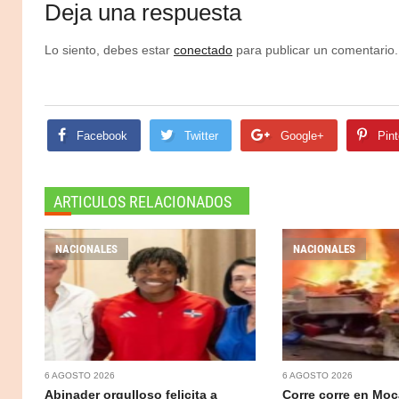
Deja una respuesta
Lo siento, debes estar
conectado
para publicar un comentario.
Facebook
Twitter
Google+
Pint
ARTICULOS RELACIONADOS
NACIONALES
NACIONALES
6 AGOSTO 2026
6 AGOSTO 2026
Abinader orgulloso felicita a
Corre corre en Moc