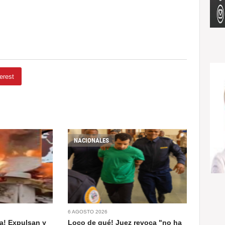
erest
NACIONALES
6 AGOSTO 2026
a! Expulsan y
Loco de qué! Juez revoca "no ha