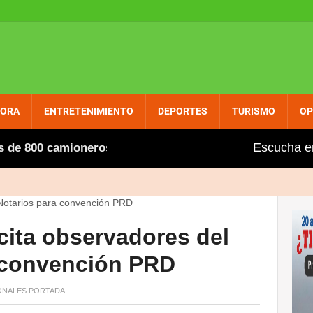
PORA
ENTRETENIMIENTO
DEPORTES
TURISMO
OP
Escucha e
 800 camioneros extranjeros, entre ellos varios dominica
ita observadores del
a convención PRD
ONALES
PORTADA