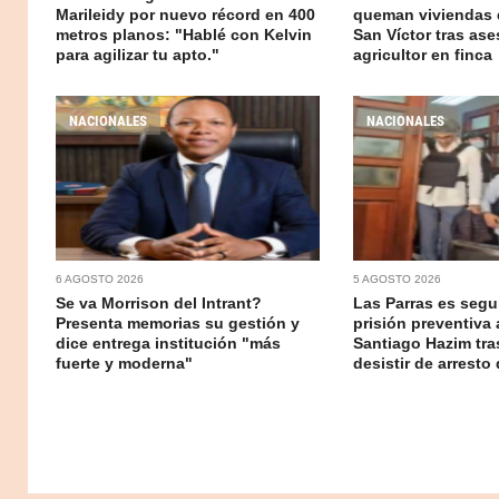
Marileidy por nuevo récord en 400
queman viviendas 
metros planos: "Hablé con Kelvin
San Víctor tras ase
para agilizar tu apto."
agricultor en finca
NACIONALES
NACIONALES
6 AGOSTO 2026
5 AGOSTO 2026
Se va Morrison del Intrant?
Las Parras es segur
Presenta memorias su gestión y
prisión preventiva 
dice entrega institución "más
Santiago Hazim tr
fuerte y moderna"
desistir de arresto 