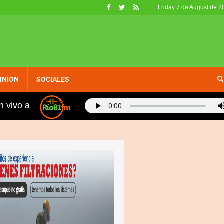
Friday 7 de August de 2
INION
SOCIALES
n vivo a
nos, fueron retirados de circulación en EE. UU. por no c