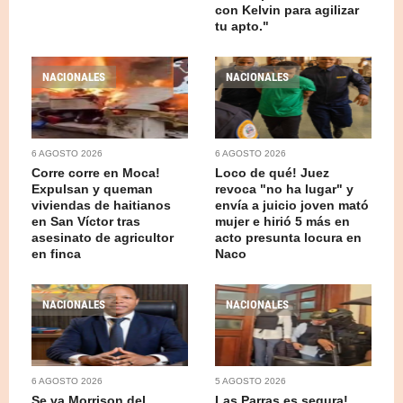
con Kelvin para agilizar
tu apto."
NACIONALES
NACIONALES
6 AGOSTO 2026
6 AGOSTO 2026
Corre corre en Moca!
Loco de qué! Juez
Expulsan y queman
revoca "no ha lugar" y
viviendas de haitianos
envía a juicio joven mató
en San Víctor tras
mujer e hirió 5 más en
asesinato de agricultor
acto presunta locura en
en finca
Naco
NACIONALES
NACIONALES
6 AGOSTO 2026
5 AGOSTO 2026
Se va Morrison del
Las Parras es segura!