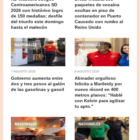
Centroamericanos SD
paquetes de cocaína
2026 con histórico logro
ocultas en piso de
de 150 medallas; desfile
contenedor en Puerto
del triunfo este domingo
Caucedo con rumbo al
hasta el malecón
Reino Unido
NACIONALES
NACIONALES
7 AGOSTO 2026
6 AGOSTO 2026
Gobierno aumenta entre
Abinader orgulloso
dos y tres pesos al galón
felicita a Marileidy por
de las gasolinas y gasoil
nuevo récord en 400
metros planos: "Hablé
con Kelvin para agilizar
tu apto."
NACIONALES
NACIONALES