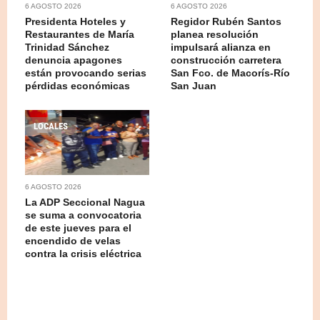
6 AGOSTO 2026
6 AGOSTO 2026
Presidenta Hoteles y
Regidor Rubén Santos
Restaurantes de María
planea resolución
Trinidad Sánchez
impulsará alianza en
denuncia apagones
construcción carretera
están provocando serias
San Fco. de Macorís-Río
pérdidas económicas
San Juan
LOCALES
6 AGOSTO 2026
La ADP Seccional Nagua
se suma a convocatoria
de este jueves para el
encendido de velas
contra la crisis eléctrica