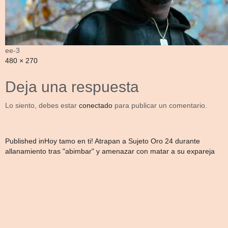
ee-3
Full
480 × 270
size
Deja una respuesta
Lo siento, debes estar
conectado
para publicar un comentario.
Navegación
Published in
Hoy tamo en ti! Atrapan a Sujeto Oro 24 durante
allanamiento tras "abimbar" y amenazar con matar a su expareja
de
entradas