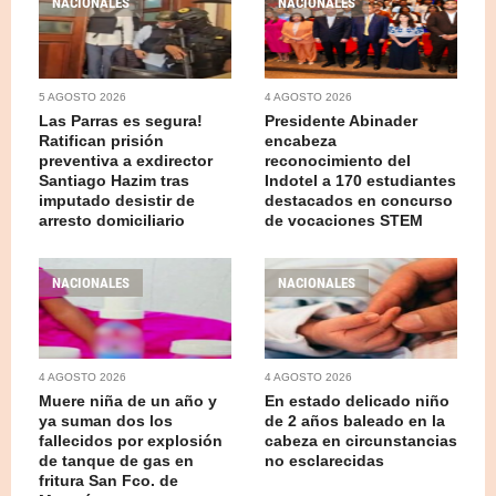
NACIONALES
NACIONALES
5 AGOSTO 2026
4 AGOSTO 2026
Las Parras es segura!
Presidente Abinader
Ratifican prisión
encabeza
preventiva a exdirector
reconocimiento del
Santiago Hazim tras
Indotel a 170 estudiantes
imputado desistir de
destacados en concurso
arresto domiciliario
de vocaciones STEM
NACIONALES
NACIONALES
4 AGOSTO 2026
4 AGOSTO 2026
Muere niña de un año y
En estado delicado niño
ya suman dos los
de 2 años baleado en la
fallecidos por explosión
cabeza en circunstancias
de tanque de gas en
no esclarecidas
fritura San Fco. de