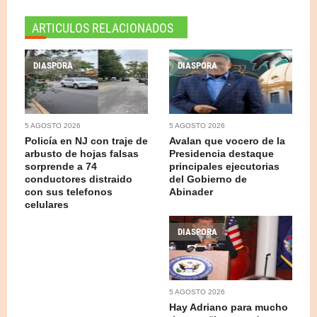
ARTICULOS RELACIONADOS
DIASPORA
DIASPORA
5 AGOSTO 2026
5 AGOSTO 2026
Policía en NJ con traje de
Avalan que vocero de la
arbusto de hojas falsas
Presidencia destaque
sorprende a 74
principales ejecutorias
conductores distraido
del Gobierno de
con sus telefonos
Abinader
celulares
DIASPORA
5 AGOSTO 2026
Hay Adriano para mucho