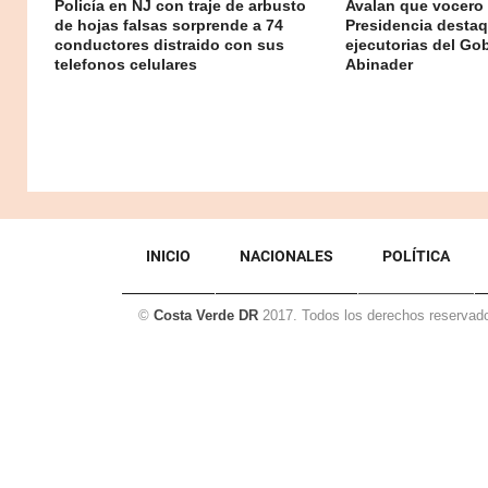
Policía en NJ con traje de arbusto
Avalan que vocero 
de hojas falsas sorprende a 74
Presidencia destaq
conductores distraido con sus
ejecutorias del Go
telefonos celulares
Abinader
INICIO
NACIONALES
POLÍTICA
©
Costa Verde DR
2017. Todos los derechos reservad