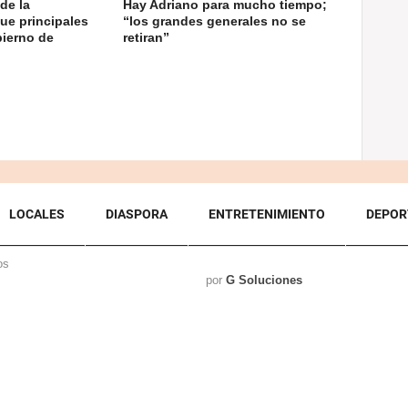
de la
Hay Adriano para mucho tiempo;
ue principales
“los grandes generales no se
bierno de
retiran”
LOCALES
DIASPORA
ENTRETENIMIENTO
DEPOR
os
por
G Soluciones