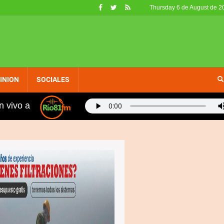
Thursday 6 de August de 2
INION
SOCIALES
n vivo a
rinidad Sánchez denuncia apagones están provocando se