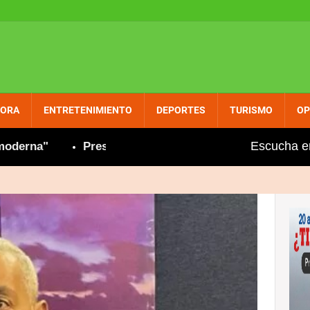
PORA
ENTRETENIMIENTO
DEPORTES
TURISMO
OP
Escucha e
na"
Presidenta Hoteles y Restaurantes de María T