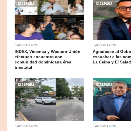
DIASPORA
DIASPORA
6 AGOSTO 2026
6 AGOSTO 2026
INDEX, Vimenca y Western Unión
Agradecen al Gobi
efectuan encuentro con
escuchar a las co
comunidad dominicana érea
La Ceiba y El Sala
triestatal
DIASPORA
DIASPORA
5 AGOSTO 2026
5 AGOSTO 2026