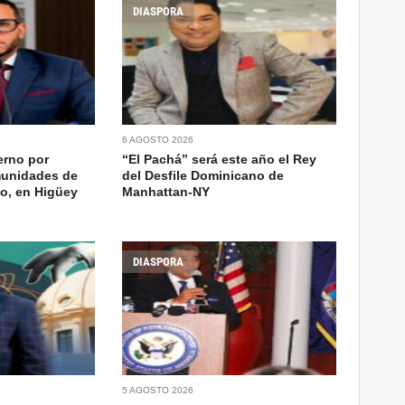
DIASPORA
6 AGOSTO 2026
erno por
“El Pachá” será este año el Rey
munidades de
del Desfile Dominicano de
do, en Higüey
Manhattan-NY
DIASPORA
5 AGOSTO 2026