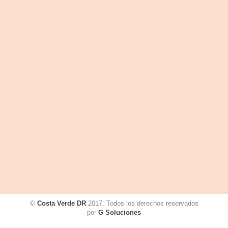
©
Costa Verde DR
2017. Todos los derechos reservados
por
G Soluciones