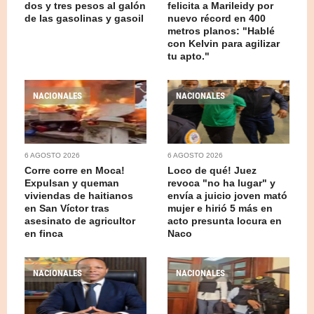
dos y tres pesos al galón
felicita a Marileidy por
de las gasolinas y gasoil
nuevo récord en 400
metros planos: "Hablé
con Kelvin para agilizar
tu apto."
NACIONALES
NACIONALES
6 AGOSTO 2026
6 AGOSTO 2026
Corre corre en Moca!
Loco de qué! Juez
Expulsan y queman
revoca "no ha lugar" y
viviendas de haitianos
envía a juicio joven mató
en San Víctor tras
mujer e hirió 5 más en
asesinato de agricultor
acto presunta locura en
en finca
Naco
NACIONALES
NACIONALES