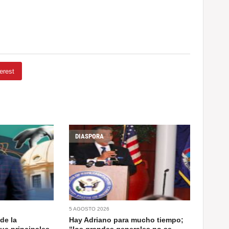
erest
DIASPORA
5 AGOSTO 2026
de la
Hay Adriano para mucho tiempo;
ue principales
“los grandes generales no se