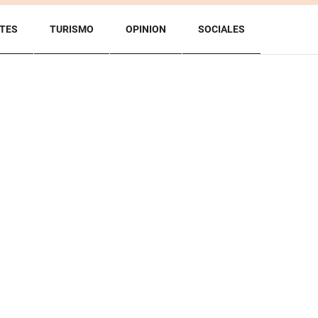
TES
TURISMO
OPINION
SOCIALES
BACK TO TOP