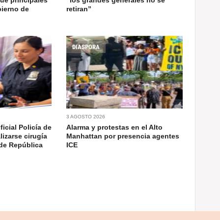
bierno de
retiran”
DIASPORA
3 AGOSTO 2026
icial Policía de
Alarma y protestas en el Alto
lizarse cirugía
Manhattan por presencia agentes
 de República
ICE