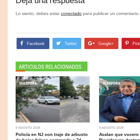
Deja una respuesta
Lo siento, debes estar
conectado
para publicar un comentario.
Facebook
Twitter
Google+
Pint
ARTICULOS RELACIONADOS
DIASPORA
DIASPORA
5 AGOSTO 2026
5 AGOSTO 2026
Policía en NJ con traje de arbusto
Avalan que vocero 
de hojas falsas sorprende a 74
Presidencia destaq