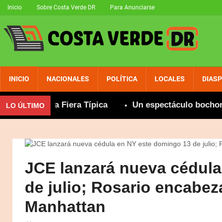
Inicio
Sobre Costa Verde DR
Para Anunciarse
INICIO
NACIONALES
POLÍTICA
LOCALES
DIAS
rable y La Fiera Típica
Un espectáculo bochornos
LO ÚLTIMO
JCE lanzará nueva cédula
de julio; Rosario encabez
Manhattan