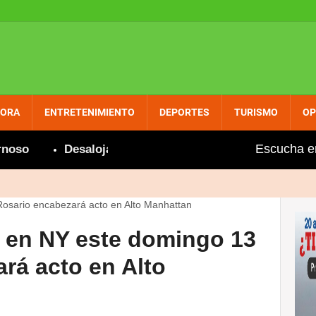
PORA
ENTRETENIMIENTO
DEPORTES
TURISMO
OP
Escucha e
o
Desalojan farmacia de PROMESE/CAL en Cabrera po
 en NY este domingo 13
ará acto en Alto