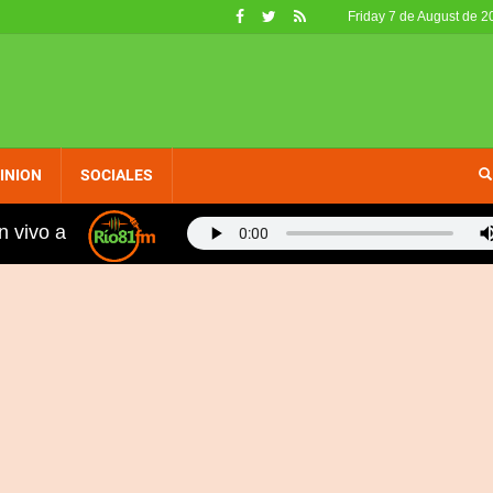
Friday 7 de August de 2
INION
SOCIALES
n vivo a
inicanos, fueron retirados de circulación en EE. UU. por