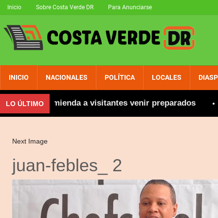
Inicio
Sobre Costa Verde DR
Para Anunciarse
INICIO
NACIONALES
POLÍTICA
LOCALES
DIAS
as; se recomienda a visitantes venir preparados
M
LO ÚLTIMO
Next Image
juan-febles_ 2