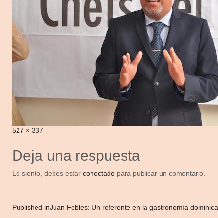
Full
527 × 337
size
Deja una respuesta
Lo siento, debes estar
conectado
para publicar un comentario.
Navegación
Published in
Juan Febles: Un referente en la gastronomía dominic