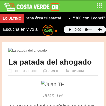
 dominicana érea triestatal
“300 con Leonel” con
LO ÚLTIMO
Escucha en vivo a
La patada del ahogado
30 OCTUBRE 2010
JUAN TH
OPINIONES
Juan TH
Ir a un importante periódico para decir