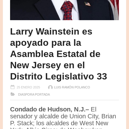
Larry Wainstein es
apoyado para la
Asamblea Estatal de
New Jersey en el
Distrito Legislativo 33
25 ENERO 2025
LUIS RAMÓN POLANCO
DIASPORA
PORTADA
Condado de Hudson, N.J.–
El
senador y alcalde de Union City, Brian
P. Stack; los alcaldes de West New