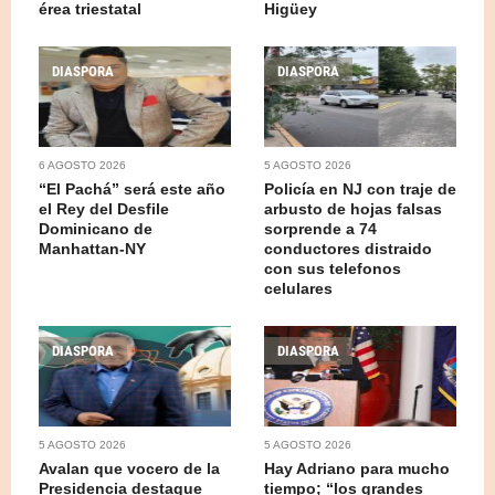
érea triestatal
Higüey
DIASPORA
DIASPORA
6 AGOSTO 2026
5 AGOSTO 2026
“El Pachá” será este año
Policía en NJ con traje de
el Rey del Desfile
arbusto de hojas falsas
Dominicano de
sorprende a 74
Manhattan-NY
conductores distraido
con sus telefonos
celulares
DIASPORA
DIASPORA
5 AGOSTO 2026
5 AGOSTO 2026
Avalan que vocero de la
Hay Adriano para mucho
Presidencia destaque
tiempo; “los grandes