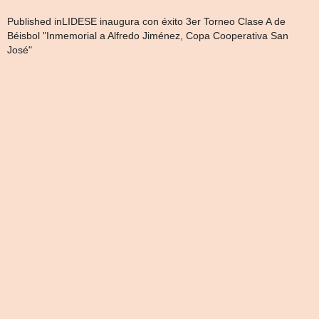
Navegación
Published in
LIDESE inaugura con éxito 3er Torneo Clase A de
Béisbol "Inmemorial a Alfredo Jiménez, Copa Cooperativa San
de
José"
entradas