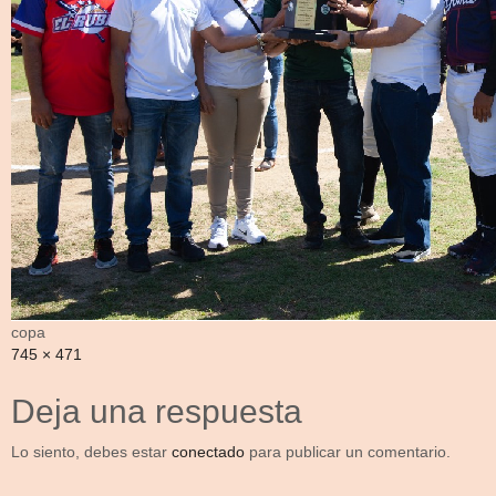
copa
Full
745 × 471
size
Deja una respuesta
Lo siento, debes estar
conectado
para publicar un comentario.