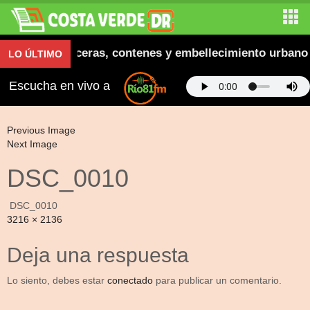
a inaugura aceras, contenes y embellecimiento urbano 
LO ÚLTIMO
Escucha en vivo a
Previous Image
Next Image
DSC_0010
DSC_0010
Full
3216 × 2136
size
Deja una respuesta
Lo siento, debes estar
conectado
para publicar un comentario.