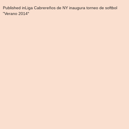
Navegación
Published in
Liga Cabrereños de NY inaugura torneo de softbol
"Verano 2014″
de
entradas