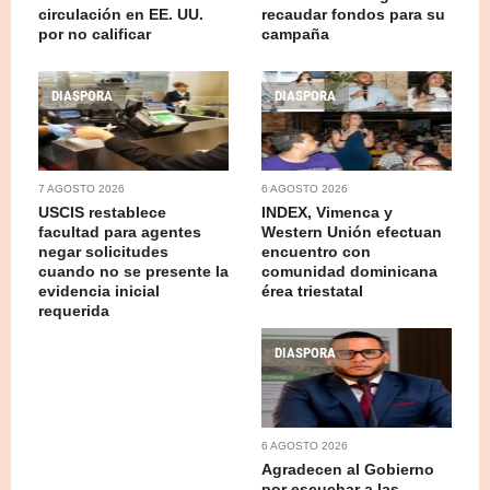
circulación en EE. UU.
recaudar fondos para su
por no calificar
campaña
DIASPORA
DIASPORA
7 AGOSTO 2026
6 AGOSTO 2026
USCIS restablece
INDEX, Vimenca y
facultad para agentes
Western Unión efectuan
negar solicitudes
encuentro con
cuando no se presente la
comunidad dominicana
evidencia inicial
érea triestatal
requerida
DIASPORA
6 AGOSTO 2026
Agradecen al Gobierno
por escuchar a las