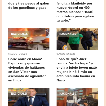
dos y tres pesos al galón
felicita a Marileidy por
de las gasolinas y gasoil
nuevo récord en 400
metros planos: "Hablé
con Kelvin para agilizar
tu apto."
NACIONALES
NACIONALES
6 AGOSTO 2026
6 AGOSTO 2026
Corre corre en Moca!
Loco de qué! Juez
Expulsan y queman
revoca "no ha lugar" y
viviendas de haitianos
envía a juicio joven mató
en San Víctor tras
mujer e hirió 5 más en
asesinato de agricultor
acto presunta locura en
en finca
Naco
NACIONALES
NACIONALES