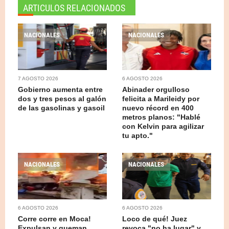
ARTICULOS RELACIONADOS
NACIONALES
NACIONALES
7 AGOSTO 2026
6 AGOSTO 2026
Gobierno aumenta entre
Abinader orgulloso
dos y tres pesos al galón
felicita a Marileidy por
de las gasolinas y gasoil
nuevo récord en 400
metros planos: "Hablé
con Kelvin para agilizar
tu apto."
NACIONALES
NACIONALES
6 AGOSTO 2026
6 AGOSTO 2026
Corre corre en Moca!
Loco de qué! Juez
Expulsan y queman
revoca "no ha lugar" y