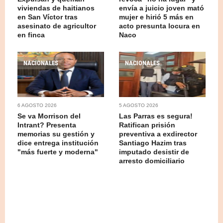
viviendas de haitianos
envía a juicio joven mató
en San Víctor tras
mujer e hirió 5 más en
asesinato de agricultor
acto presunta locura en
en finca
Naco
NACIONALES
NACIONALES
6 AGOSTO 2026
5 AGOSTO 2026
Se va Morrison del
Las Parras es segura!
Intrant? Presenta
Ratifican prisión
memorias su gestión y
preventiva a exdirector
dice entrega institución
Santiago Hazim tras
"más fuerte y moderna"
imputado desistir de
arresto domiciliario